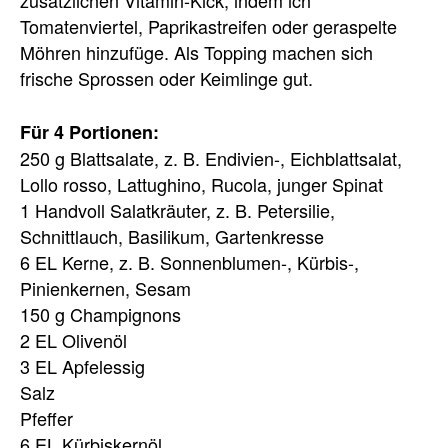
zusätzlichen Vitamin-Kick, indem ich
Tomatenviertel, Paprikastreifen oder geraspelte
Möhren hinzufüge. Als Topping machen sich
frische Sprossen oder Keimlinge gut.
Für 4 Portionen:
250 g Blattsalate, z. B. Endivien-, Eichblattsalat,
Lollo rosso, Lattughino, Rucola, junger Spinat
1 Handvoll Salatkräuter, z. B. Petersilie,
Schnittlauch, Basilikum, Gartenkresse
6 EL Kerne, z. B. Sonnenblumen-, Kürbis-,
Pinienkernen, Sesam
150 g Champignons
2 EL Olivenöl
3 EL Apfelessig
Salz
Pfeffer
6 EL Kürbiskernöl