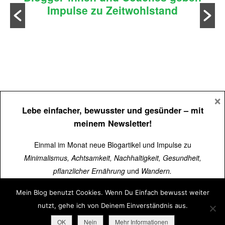
Impulse zu Zeitwohlstand
n
×
Lebe einfacher, bewusster und gesünder
– mit
meinem Newsletter!
Einmal im Monat neue Blogartikel und Impulse zu
Minimalismus, Achtsamkeit, Nachhaltigkeit, Gesundheit,
pflanzlicher Ernährung
und
Wandern.
Mein Blog benutzt Cookies. Wenn Du Einfach bewusst weiter
Impressum
Über
15.000 Menschen
lesen schon mit.
nutzt, gehe ich von Deinem Einverständnis aus.
Datenschutz
Jetzt kostenlos abonnieren
➜
Blogroll
OK
Nein
Mehr Informationen