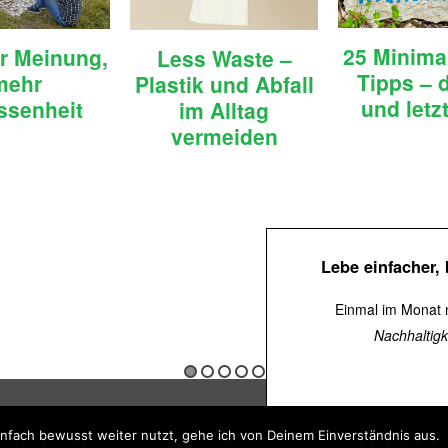
25 Minima
r Meinung,
Less Waste –
Tipps – d
mehr
Plastik und Abfall
und letzt
ssenheit
im Alltag
vermeiden
Lebe einfacher,
Einmal im Monat 
Nachhaltigk
ll
nfach bewusst weiter nutzt, gehe ich von Deinem Einverständnis aus.