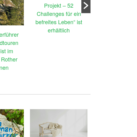
Projekt – 52
Challenges für ein
befreites Leben“ ist
erhältlich
„Biergartenwand
rführer
Fränkische Schwe
dtouren
der 4. Auflag
ist im
erhältlich – nun
 Rother
GPS-Tracks
enen