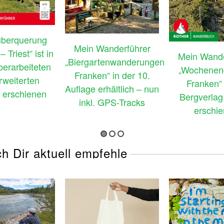
überquerung
Mein Wanderführer
 Triest“ ist in
Mein Wande
„Biergartenwanderungen
überarbeiteten
„Wochenen
Franken“ in der 10.
rweiterten
Franken“ 
Auflage erhältlich – nun
 erschienen
Bergverlag
inkl. GPS-Tracks
erschi
ch Dir aktuell empfehle