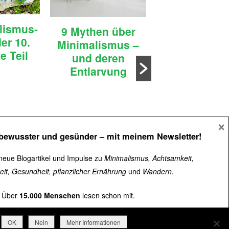
44 Zitate für
lismus-
9 Mythen über
Optimismus 
er 10.
Minimalismus –
positives De
e Teil
und deren
Entlarvung
×
 bewusster und gesünder
– mit meinem Newsletter!
neue Blogartikel und Impulse zu
Minimalismus, Achtsamkeit,
eit, Gesundheit, pflanzlicher Ernährung
und
Wandern.
Über
15.000 Menschen
lesen schon mit.
Jetzt kostenlos abonnieren
➜
OK
Nein
Mehr Informationen