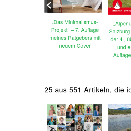
enloses E-Book:
„Das Minimalismus-
„Alpen
chheim – München
Projekt“ – 7. Auflage
Salzburg –
Venedig: Zu Fuß
meines Ratgebers mit
der 4., 
ch Südbayern &
neuem Cover
und e
r die Alpen ans
Auflage
Mittelmeer“
25 aus 551 Artikeln, die i