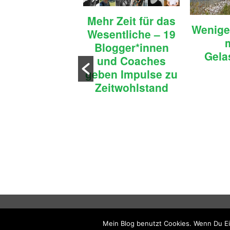
Mehr Zeit für das
Wenige
Wesentliche – 19
Probleme, die
Blogger*innen
in einfaches
Gela
und Coaches
en lösen kann
geben Impulse zu
Zeitwohlstand
Impressum
Datenschutz
Blogro
Mein Blog benutzt Cookies. Wenn Du Ei