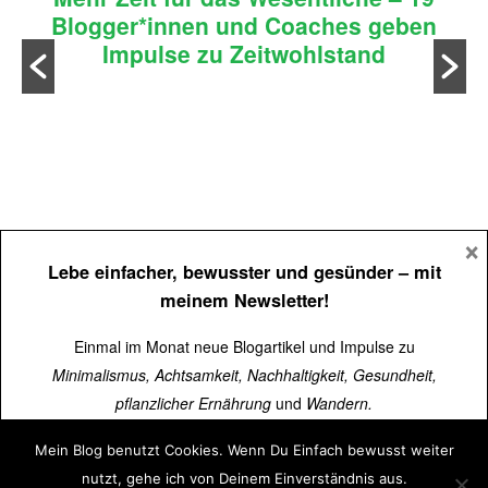
Blogger*innen und Coaches geben
Impulse zu Zeitwohlstand
n
×
Lebe einfacher, bewusster und gesünder
– mit
meinem Newsletter!
Einmal im Monat neue Blogartikel und Impulse zu
Minimalismus, Achtsamkeit, Nachhaltigkeit, Gesundheit,
pflanzlicher Ernährung
und
Wandern.
Mein Blog benutzt Cookies. Wenn Du Einfach bewusst weiter
Impressum
Über
15.000 Menschen
lesen schon mit.
nutzt, gehe ich von Deinem Einverständnis aus.
Datenschutz