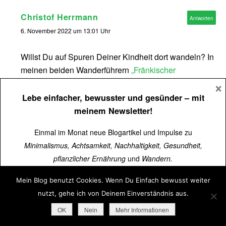
Christof Herrmann
Antworten
6. November 2022 um 13:01 Uhr
Willst Du auf Spuren Deiner Kindheit dort wandeln? In
meinen beiden Wanderführern
„Fränkischer
×
Gebirgsweg“
(2021, Bergverlag Rother) sowie
„Wochenendtouren Franken“
(erscheint im Frühjahr
Lebe einfacher, bewusster und gesünder
– mit
2023 im Bergverlag Rother) findest Du zwei bis drei
meinem Newsletter!
Etappen von Creußen über Glashütten und Obernsees
Einmal im Monat neue Blogartikel und Impulse zu
nach Hollfeld, also direkt durchs Gemeindegebiet von
Minimalismus, Achtsamkeit, Nachhaltigkeit, Gesundheit,
Mistelgau.
pflanzlicher Ernährung
und
Wandern.
Viele liebe Grüße
Mein Blog benutzt Cookies. Wenn Du Einfach bewusst weiter
Über
15.000 Menschen
lesen schon mit.
nutzt, gehe ich von Deinem Einverständnis aus.
Christof
Jetzt kostenlos abonnieren
➜
OK
Nein
Mehr Informationen
Andrea
Antworten