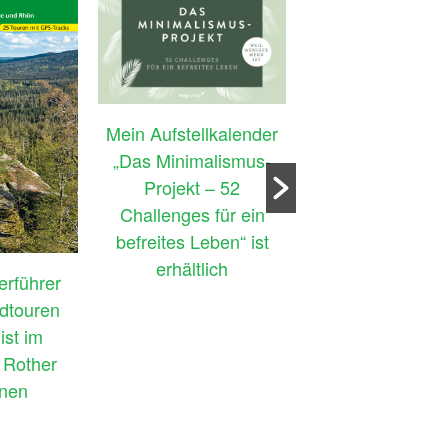
Mein Aufstellkalender
„Das Minimalismus-
Projekt – 52
Challenges für ein
befreites Leben“ ist
erhältlich
„Biergartenwand
rführer
Fränkische Schwe
dtouren
der 4. Auflag
ist im
erhältlich – nun
 Rother
GPS-Tracks
enen