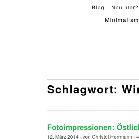
Skip
Blog
Neu hier?
to
Minimalis
content
Schlagwort:
Wi
Fotoimpressionen: Östlic
12. März 2014 - von Christof Herrmann -