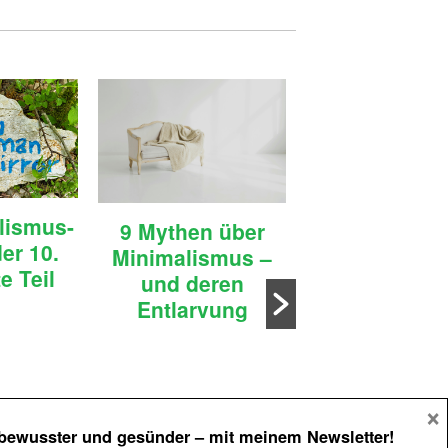
44 Zitate für
lismus-
9 Mythen über
Optimismus 
er 10.
Minimalismus –
positives De
e Teil
und deren
Entlarvung
×
 bewusster und gesünder
– mit meinem Newsletter!