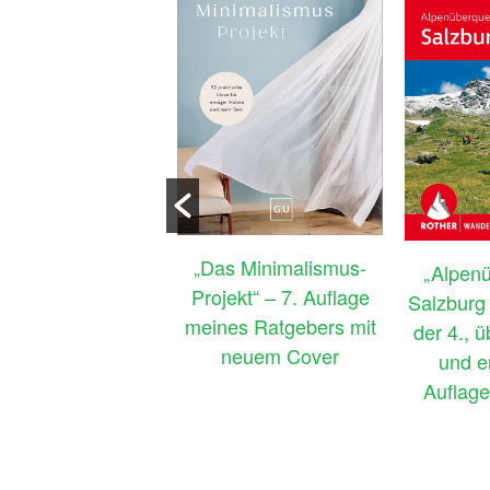
enloses E-Book:
„Das Minimalismus-
„Alpen
chheim – München
Projekt“ – 7. Auflage
Salzburg –
Venedig: Zu Fuß
meines Ratgebers mit
der 4., 
ch Südbayern &
neuem Cover
und e
r die Alpen ans
Auflage
Mittelmeer“