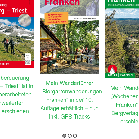
überquerung
Mein Wanderführer
 Triest“ ist in
Mein Wande
„Biergartenwanderungen
überarbeiteten
„Wochenen
Franken“ in der 10.
rweiterten
Franken“ 
Auflage erhältlich – nun
 erschienen
Bergverlag
inkl. GPS-Tracks
erschi