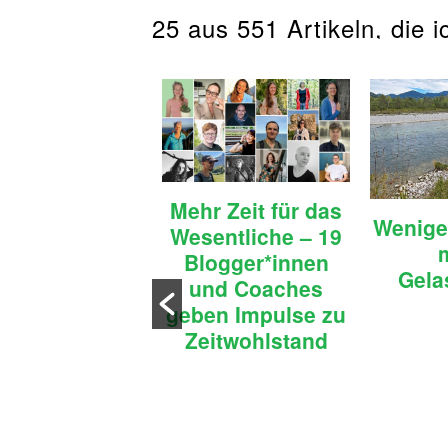
25 aus 551 Artikeln, die i
Mehr Zeit für das
Wenige
Wesentliche – 19
Probleme, die
Blogger*innen
in einfaches
Gela
und Coaches
en lösen kann
geben Impulse zu
Zeitwohlstand