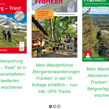
überquerung
Mein Wanderführer
 Triest“ ist in
Mein Wande
„Biergartenwanderungen
überarbeiteten
„Wochenen
Franken“ in der 10.
rweiterten
Franken“ 
Auflage erhältlich – nun
 erschienen
Bergverlag
inkl. GPS-Tracks
erschi