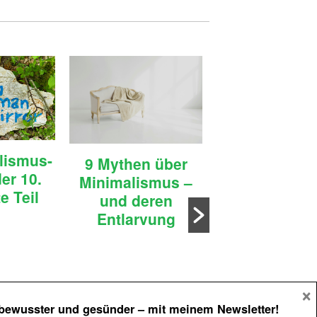
44 Zitate für
lismus-
9 Mythen über
Optimismus 
er 10.
Minimalismus –
positives De
e Teil
und deren
Entlarvung
×
 bewusster und gesünder
– mit meinem Newsletter!