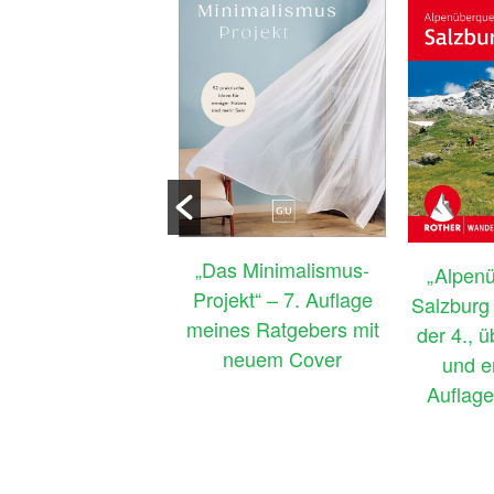
enloses E-Book:
„Das Minimalismus-
„Alpen
chheim – München
Projekt“ – 7. Auflage
Salzburg –
Venedig: Zu Fuß
meines Ratgebers mit
der 4., 
ch Südbayern &
neuem Cover
und e
r die Alpen ans
Auflage
Mittelmeer“