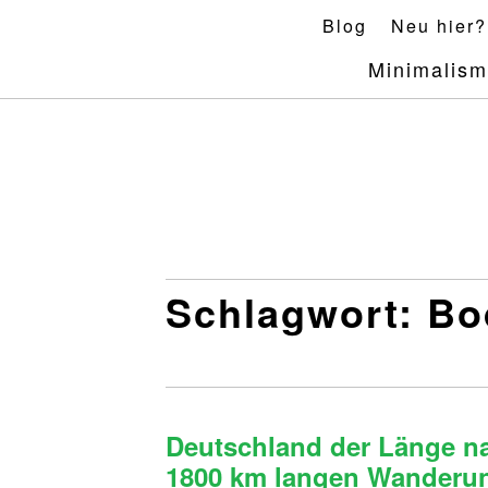
Skip
Blog
Neu hier?
to
Minimalis
content
Schlagwort:
Bo
Deutschland der Länge nac
1800 km langen Wanderun