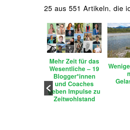
25 aus 551 Artikeln, die i
Mehr Zeit für das
Wenige
Wesentliche – 19
Probleme, die
Blogger*innen
in einfaches
Gela
und Coaches
en lösen kann
geben Impulse zu
Zeitwohlstand