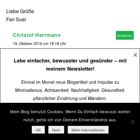
Liebe Grüße
Fan Susi
Christof Herrmann
Antworten
18. Oktober 2016 um 18:18 Uhr
×
Hallo liebe Susi,
Lebe einfacher, bewusster und gesünder
– mit
meinem Newsletter!
danke für Deine supernetten Zeilen und das viele Lob.
Einmal im Monat neue Blogartikel und Impulse zu
Minimalismus, Achtsamkeit, Nachhaltigkeit, Gesundheit,
Du hast natürlich recht. Ich habe bereits in den letzten
pflanzlicher Ernährung
und
Wandern.
Jahren mein Leben auf den Kopf gestellt. Der
Jakobsweg konnte mich nicht gar nicht so stark prägen
Mein Blog benutzt Cookies. Wenn Du Einfach bewusst weiter
Über
15.000 Menschen
lesen schon mit.
oder verändern. Das heißt aber nicht, dass es in
nutzt, gehe ich von Deinem Einverständnis aus.
meinem Leben nicht auch Baustellen gibt oder es
Jetzt kostenlos abonnieren
➜
OK
Nein
Mehr Informationen
nichts mehr zu „optimieren“ gibt.