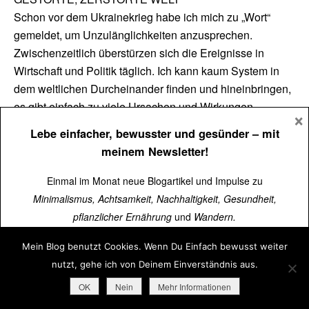
Schon vor dem Ukrainekrieg habe ich mich zu „Wort“
gemeldet, um Unzulänglichkeiten anzusprechen.
Zwischenzeitlich überstürzen sich die Ereignisse in
Wirtschaft und Politik täglich. Ich kann kaum System in
dem weltlichen Durcheinander finden und hineinbringen,
es gibt einfach zu viele Ursachen und Wirkungen.
×
Trotzdem sollte der Menschenverstand nicht verloren
Lebe einfacher, bewusster und gesünder
– mit
gehen, obwohl nahezu dieser zumindest auf einigen
meinem Newsletter!
Gebieten schon verloren gegangen ist. Wie lange
müssen sich die vielen Bürger der unterschiedlichen
Einmal im Monat neue Blogartikel und Impulse zu
Staaten, besonders der westlichen Welt, den
Minimalismus, Achtsamkeit, Nachhaltigkeit, Gesundheit,
unterschiedlichen Meldungen, Situationen, Handlungen,
pflanzlicher Ernährung
und
Wandern.
Tatsachen und wie man es noch bezeichnen möge
Mein Blog benutzt Cookies. Wenn Du Einfach bewusst weiter
ausgesetzt sein? Enorm notwendig ist, dass der
Über
15.000 Menschen
lesen schon mit.
nutzt, gehe ich von Deinem Einverständnis aus.
schreckliche und zu verurteilende Krieg in Zentraleuropa
Jetzt kostenlos abonnieren
➜
rasch aufhört. Hier sind allein die Verursacher die USA
OK
Nein
Mehr Informationen
und Russland gefordert sich an einen Tisch zu setzen