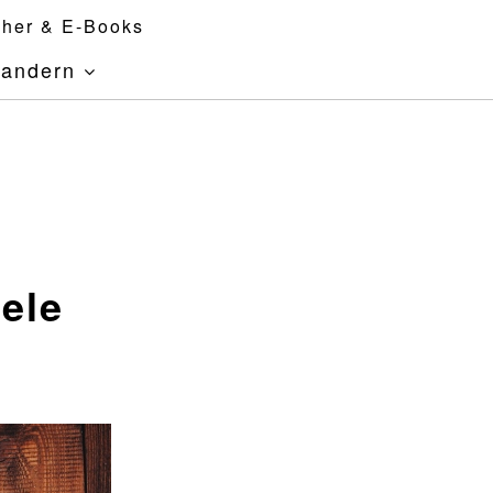
her & E-Books
andern
iele