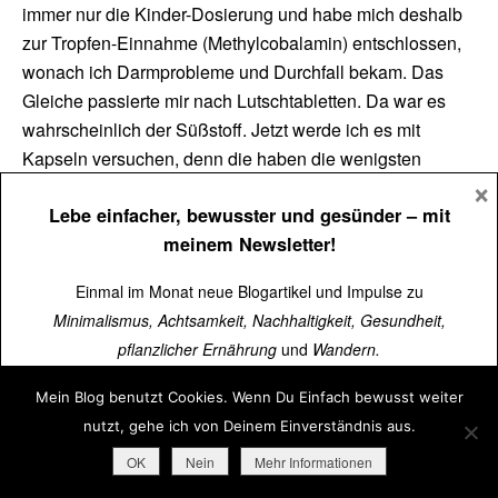
immer nur die Kinder-Dosierung und habe mich deshalb
zur Tropfen-Einnahme (Methylcobalamin) entschlossen,
wonach ich Darmprobleme und Durchfall bekam. Das
Gleiche passierte mir nach Lutschtabletten. Da war es
wahrscheinlich der Süßstoff. Jetzt werde ich es mit
Kapseln versuchen, denn die haben die wenigsten
×
Zusatzstoffe und sind dünndarmlöslich. Vielleicht gibt es
Lebe einfacher, bewusster und gesünder
– mit
noch einen Tip für mich.
meinem Newsletter!
LG Petra
Einmal im Monat neue Blogartikel und Impulse zu
Schreibe einen Kommentar
Minimalismus, Achtsamkeit, Nachhaltigkeit, Gesundheit,
pflanzlicher Ernährung
und
Wandern.
Deine E-Mail-Adresse wird nicht veröffentlicht.
Erforderliche
Mein Blog benutzt Cookies. Wenn Du Einfach bewusst weiter
Über
15.000 Menschen
lesen schon mit.
Felder sind mit
*
markiert
nutzt, gehe ich von Deinem Einverständnis aus.
Jetzt kostenlos abonnieren
➜
OK
Nein
Mehr Informationen
Kommentar
*