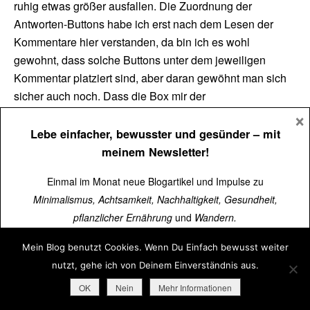
ruhig etwas größer ausfallen. Die Zuordnung der
Antworten-Buttons habe ich erst nach dem Lesen der
Kommentare hier verstanden, da bin ich es wohl
gewohnt, dass solche Buttons unter dem jeweiligen
Kommentar platziert sind, aber daran gewöhnt man sich
sicher auch noch. Dass die Box mir der
×
Newsletteranmeldung jetzt unter dem Artikel steht und
nicht mehr als Popup ablenkt, finde ich auch gut.
Lebe einfacher, bewusster und gesünder
– mit
meinem Newsletter!
Liebe Grüße,
Einmal im Monat neue Blogartikel und Impulse zu
Franziska
Minimalismus, Achtsamkeit, Nachhaltigkeit, Gesundheit,
pflanzlicher Ernährung
und
Wandern.
Christof Herrmann
Antworten
8. April 2021 um 18:10 Uhr
Mein Blog benutzt Cookies. Wenn Du Einfach bewusst weiter
Über
15.000 Menschen
lesen schon mit.
nutzt, gehe ich von Deinem Einverständnis aus.
Vielen Dank für Dein Feedback. Das mit dem Logo
Jetzt kostenlos abonnieren
➜
OK
Nein
Mehr Informationen
und dem Antworten-Button steht bereits auf meiner To-
Do-Liste.