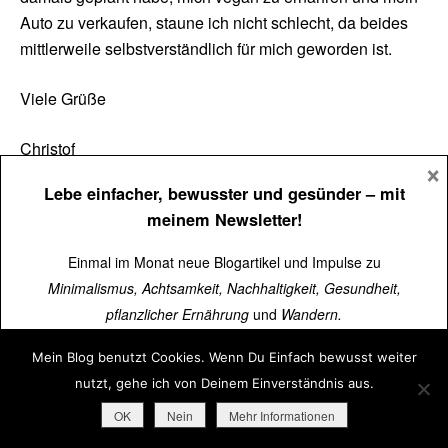
Auto zu verkaufen, staune ich nicht schlecht, da beides
mittlerweile selbstverständlich für mich geworden ist.
Viele Grüße
Christof
×
Lebe einfacher, bewusster und gesünder
– mit
Afschin Kamrani
Antworten
meinem Newsletter!
29. September 2014 um 10:32 Uhr
Einmal im Monat neue Blogartikel und Impulse zu
Hi Christof,
Minimalismus, Achtsamkeit, Nachhaltigkeit, Gesundheit,
pflanzlicher Ernährung
und
Wandern.
danke für diesen Hinweis. es ist immer wieder gut
nachvollziehen zu können, was sich geändert hat.
Mein Blog benutzt Cookies. Wenn Du Einfach bewusst weiter
Über
15.000 Menschen
lesen schon mit.
Nach deinem Kommentar habe ich bei meinen
nutzt, gehe ich von Deinem Einverständnis aus.
Aufzeichnungen nachgeschaut, und bin erstaunt, wie
Jetzt kostenlos abonnieren
➜
OK
Nein
Mehr Informationen
viele Positive Dinge sich in meinem Leben getan