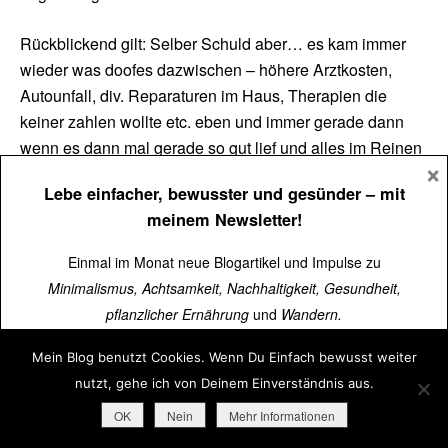
Rückblickend gilt: Selber Schuld aber… es kam immer
wieder was doofes dazwischen – höhere Arztkosten,
Autounfall, div. Reparaturen im Haus, Therapien die
keiner zahlen wollte etc. eben und immer gerade dann
wenn es dann mal gerade so gut lief und alles im Reinen
×
war, einfach zu viel Mist gekauft wurde schon benutzt und
Lebe einfacher, bewusster und gesünder
– mit
gebraucht aber wirklich nötig war das auch nocht.
meinem Newsletter!
Strich drunter. Es wird. Und es brauchte eben doch seine
Einmal im Monat neue Blogartikel und Impulse zu
Zeit bis alles greifte und wirkte. Ende 2013 hab ich
Minimalismus, Achtsamkeit, Nachhaltigkeit, Gesundheit,
angefangen, zögerlich, zaghaft immer mehr und dann
pflanzlicher Ernährung
und
Wandern.
auch mal Tabularasa.
Mein Blog benutzt Cookies. Wenn Du Einfach bewusst weiter
Über
15.000 Menschen
lesen schon mit.
LG
nutzt, gehe ich von Deinem Einverständnis aus.
Ursula und Danke für die inspierenden Posts
Jetzt kostenlos abonnieren
➜
OK
Nein
Mehr Informationen