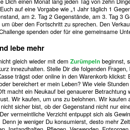
e Dich einen Monat lang jeden Tag von zehn Dinge
 Euch auf eine Vorgabe wie „1 Jahr täglich 1 Gegen
nstand, am 2. Tag 2 Gegenstände, am 3. Tag 3 Ge
 um über den Fortschritt zu sprechen. Den Verkau
 Challenge spenden oder für eine gemeinsame U
nd lebe mehr
icht gleich wieder mit dem
Zurümpeln
beginnst, s
z innezuhalten. Stelle Dir die folgenden Fragen,
asse trägst oder online in den Warenkorb klickst
 oder bereichert er mein Leben? Wie viele Stunden
ft macht ein Neukauf bei genauerer Betrachtung 
rust. Wir kaufen, um uns zu belohnen. Wir kaufen 
icht sicher bist, ob der Gegenstand nicht nur eine 
er vermeintliche Verzicht entpuppt sich als Gewinn
Denn je weniger Du konsumierst, desto mehr Zeit 
n, Instandhalten, Pflegen, Verwenden, Entsorgen