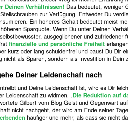
r Deinen Verhältnissen!
Das bedeutet, weniger 
Stellschrauben zur Verfügung. Entweder Du verdie
onsumieren. Ein höheres Gehalt bedeutet meist me
er höheren Sparquote. Wenn Du unter Deinen Verhältn
selbstbewusster, ausgeglichener und zufriedener 
irst
finanzielle und persönliche Freiheit
erlangen
er kurz oder lang schuldenfrei und baust Du Dir ein
nicht als Sparen, sondern als Investition in Dein z
 gehe Deiner Leidenschaft nach
treibt und Deine Leidenschaft ist, wird es Dir leich
er Leidenschaft zu widmen. „
Die Reduktion auf d
wortete Gilbert vom Blog Geist und Gegenwart auf
haft nicht nachgeht, der wird am Ende seiner Tage 
terbenden
häufiger und mehr, als dass sie nicht d