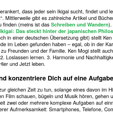
verankert, dass jeder sein Ikigai sucht, findet und leb
“. Mittlerweile gibt es zahlreiche Artikel und Büch
zu finden (meins ist das
Schreiben und Wandern
).
Ikigai: Das steckt hinter der japanischen Philo
ch in einer deutschen Übersetzung gibt) stellt Ke
ude im Leben gefunden haben – egal, ob in der Karr
u Freunden und der Familie. Ken Mogi stellt auch 
. 2. Loslassen lernen. 3. Harmonie und Nachhaltigke
Hier und Jetzt leben.
und konzentriere Dich auf eine Aufgab
 zur gleichen Zeit zu tun, solange eines davon im 
en Film schauen, bügeln und Musik hören, gehen 
izeit zwei oder mehrere komplexe Aufgaben auf einm
nserer Aufmerksamkeit: Smartphones, Telefone, Com