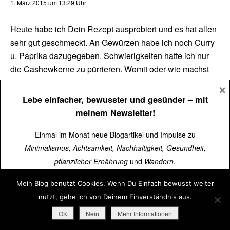
1. März 2015 um 13:29 Uhr
Heute habe ich Dein Rezept ausprobiert und es hat allen
sehr gut geschmeckt. An Gewürzen habe ich noch Curry
u. Paprika dazugegeben. Schwierigkeiten hatte ich nur
die Cashewkerne zu pürrieren. Womit oder wie machst
Du das denn?
×
Lebe einfacher, bewusster und gesünder
– mit
Christof Herrmann
Antworten
meinem Newsletter!
1. März 2015 um 13:40 Uhr
Einmal im Monat neue Blogartikel und Impulse zu
Minimalismus, Achtsamkeit, Nachhaltigkeit, Gesundheit,
Schön, dass es gemundet hat. Die Cashewkerne
pflanzlicher Ernährung
und
Wandern.
püriere ich mit der Flüssigkeit mit einem Stabmixer
oder im Blender. Eigentlich ganz einfach.
Mein Blog benutzt Cookies. Wenn Du Einfach bewusst weiter
Über
15.000 Menschen
lesen schon mit.
nutzt, gehe ich von Deinem Einverständnis aus.
Mulan
Antworten
Jetzt kostenlos abonnieren
➜
OK
Nein
Mehr Informationen
26. März 2015 um 15:09 Uhr