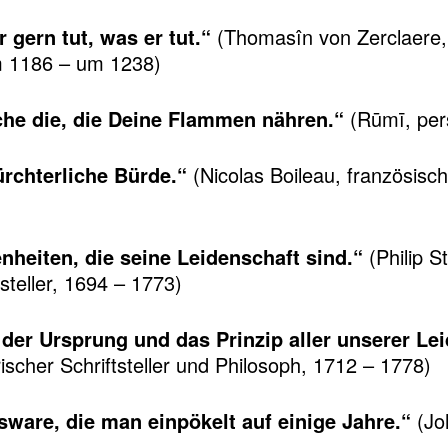
 gern tut, was er tut.“
(Thomasîn von Zerclaere, i
m 1186 – um 1238)
he die, die Deine Flammen nähren.“
(Rūmī, pers
ürchterliche Bürde.“
(Nicolas Boileau, französisch
heiten, die seine Leidenschaft sind.“
(Philip S
steller, 1694 – 1773)
, der Ursprung und das Prinzip aller unserer Le
scher Schriftsteller und Philosoph, 1712 – 1778)
sware, die man einpökelt auf einige Jahre.“
(Jo