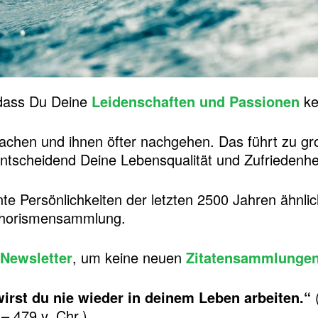
, dass Du Deine
Leidenschaften und Passionen
ke
machen und ihnen öfter nachgehen. Das führt zu g
ntscheidend Deine Lebensqualität und Zufriedenhei
e Persönlichkeiten der letzten 2500 Jahren ähnli
Aphorismensammlung.
Newsletter
, um keine neuen
Zitatensammlunge
wirst du nie wieder in deinem Leben arbeiten.“
(
 – 479 v. Chr.)