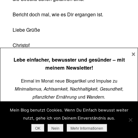
Bericht doch mal, wie es Dir ergangen ist.
Liebe Grüße
Christof
×
Lebe einfacher, bewusster und gesünder
– mit
Harald Robok
Antworten
meinem Newsletter!
29. März 2026 um 17:12 Uhr
Einmal im Monat neue Blogartikel und Impulse zu
Ich habe die Tour in 2,5 Etappen gemacht. 2022 von
Minimalismus, Achtsamkeit, Nachhaltigkeit, Gesundheit,
Salzburg bis Hermagor (im September). Dann 2023 der
pflanzlicher Ernährung
und
Wandern.
Tripp über die Julischen Alpen bis nach Italien (August).
Und dann in 2024 nochmal 4 Tage Genußwandern im
Mein Blog benutzt Cookies. Wenn Du Einfach bewusst weiter
Über
15.000 Menschen
lesen schon mit.
italienischen Alpenvorland und an der Küste entlang bis
nutzt, gehe ich von Deinem Einverständnis aus.
Triest, bereits Ende April. Kann ich nur jedem empfehlen.
Jetzt kostenlos abonnieren
➜
OK
Nein
Mehr Informationen
Buch & die Routen in der App waren nützlich; gerade die