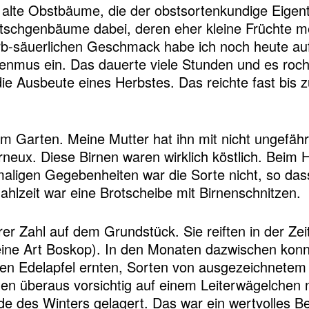
 alte Obstbäume, die der obstsortenkundige Eigen
tschgenbäume dabei, deren eher kleine Früchte m
erb-säuerlichen Geschmack habe ich noch heute au
nmus ein. Das dauerte viele Stunden und es roch
ie Ausbeute eines Herbstes. Das reichte fast bi
m Garten. Meine Mutter hat ihn mit nicht ungefährl
neux. Diese Birnen waren wirklich köstlich. Beim H
maligen Gegebenheiten war die Sorte nicht, so da
hlzeit war eine Brotscheibe mit Birnenschnitzen.
r Zahl auf dem Grundstück. Sie reiften in der Zeit
 eine Art Boskop). In den Monaten dazwischen ko
ben Edelapfel ernten, Sorten von ausgezeichnete
n überaus vorsichtig auf einem Leiterwägelchen
de des Winters gelagert. Das war ein wertvolles 