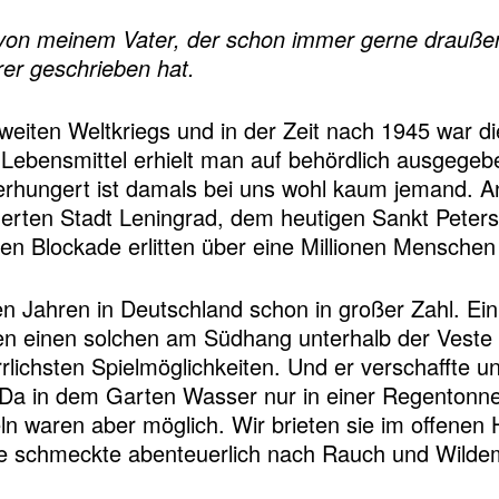
ag von meinem Vater, der schon immer gerne draußen
er geschrieben hat.
Zweiten Weltkriegs und in der Zeit nach 1945 war d
Lebensmittel erhielt man auf behördlich ausgegeb
Verhungert ist damals bei uns wohl kaum jemand. A
erten Stadt Leningrad, dem heutigen Sankt Peters
en Blockade erlitten über eine Millionen Mensche
n Jahren in Deutschland schon in großer Zahl. Ei
 einen solchen am Südhang unterhalb der Veste C
errlichsten Spielmöglichkeiten. Und er verschaffte
 Da in dem Garten Wasser nur in einer Regentonn
 waren aber möglich. Wir brieten sie im offenen 
re schmeckte abenteuerlich nach Rauch und Wilde