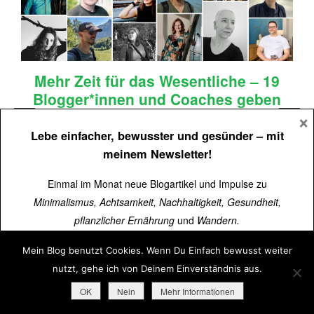
Mehr Zeit für das Wesentliche – 19
Blogger*innen und Coaches geben
×
Impulse zu Zeitwohlstand
n
Lebe einfacher, bewusster und gesünder
– mit
meinem Newsletter!
Einmal im Monat neue Blogartikel und Impulse zu
Minimalismus, Achtsamkeit, Nachhaltigkeit, Gesundheit,
pflanzlicher Ernährung
und
Wandern.
Mein Blog benutzt Cookies. Wenn Du Einfach bewusst weiter
Über
15.000 Menschen
lesen schon mit.
nutzt, gehe ich von Deinem Einverständnis aus.
Jetzt kostenlos abonnieren
➜
OK
Nein
Mehr Informationen