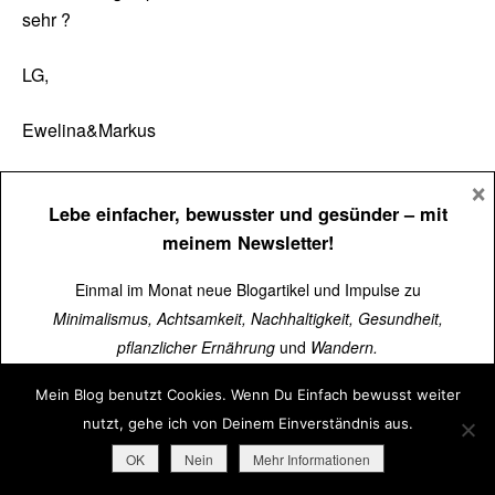
sehr ?
LG,
Ewelina&Markus
×
Christof Herrmann
Antworten
Lebe einfacher, bewusster und gesünder
– mit
7. Juni 2020 um 09:11 Uhr
meinem Newsletter!
Hallo E&M,
Einmal im Monat neue Blogartikel und Impulse zu
Minimalismus, Achtsamkeit, Nachhaltigkeit, Gesundheit,
wünsche Euch schon mal viel Freude unterwegs.
pflanzlicher Ernährung
und
Wandern.
Habt Ihr die komplette Tour durchgebucht?
Mein Blog benutzt Cookies. Wenn Du Einfach bewusst weiter
Über
15.000 Menschen
lesen schon mit.
nutzt, gehe ich von Deinem Einverständnis aus.
EBG
Jetzt kostenlos abonnieren
➜
OK
Nein
Mehr Informationen
Christof