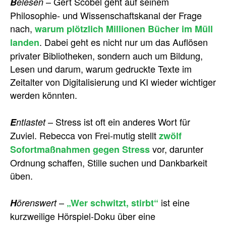
– Gert Scobel geht auf seinem
B
elesen
Philosophie- und Wissenschaftskanal der Frage
nach,
warum plötzlich Millionen Bücher im Müll
. Dabei geht es nicht nur um das Auflösen
landen
privater Bibliotheken, sondern auch um Bildung,
Lesen und darum, warum gedruckte Texte im
Zeitalter von Digitalisierung und KI wieder wichtiger
werden könnten.
– Stress ist oft ein anderes Wort für
E
ntlastet
Zuviel. Rebecca von Frei-mutig stellt
zwölf
vor, darunter
Sofortmaßnahmen gegen Stress
Ordnung schaffen, Stille suchen und Dankbarkeit
üben.
–
ist eine
H
örenswert
„Wer schwitzt, stirbt“
kurzweilige Hörspiel-Doku über eine