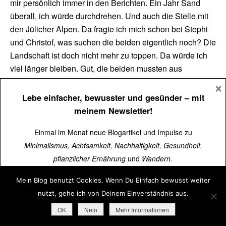
mir persönlich immer in den Berichten. Ein Jahr Sand
überall, ich würde durchdrehen. Und auch die Stelle mit
den Jülicher Alpen. Da fragte ich mich schon bei Stephi
und Christof, was suchen die beiden eigentlich noch? Die
Landschaft ist doch nicht mehr zu toppen. Da würde ich
viel länger bleiben. Gut, die beiden mussten aus
Zeitgründen weiterziehen. Ihr ja nicht.
×
Lebe einfacher, bewusster und gesünder
– mit
Liebe Grüße
meinem Newsletter!
Tanja
Einmal im Monat neue Blogartikel und Impulse zu
Anja
Minimalismus, Achtsamkeit, Nachhaltigkeit, Gesundheit,
Antworten
pflanzlicher Ernährung
und
Wandern.
23. November 2013 um 23:23 Uhr
Mein Blog benutzt Cookies. Wenn Du Einfach bewusst weiter
Über
15.000 Menschen
lesen schon mit.
Tolles Interview, sehr inspirierend. Altes aufgeben, eine
nutzt, gehe ich von Deinem Einverständnis aus.
lange Reise und woanders anfangen, nicht nur
Jetzt kostenlos abonnieren
➜
umziehen, sondern im wahrsten Sinne des Wortes
OK
Nein
Mehr Informationen
„verändert“ weiterleben. Hut ab!