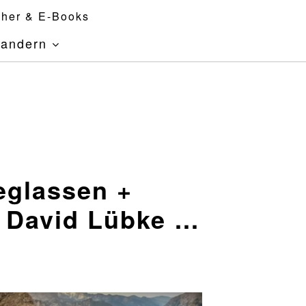
her & E-Books
andern
eglassen +
+ David Lübke …