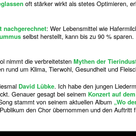
eglassen
oft stärker wirkt als stetes Optimieren, 
at nachgerechnet
: Wer Lebensmittel wie Hafermilch
ummus
selbst herstellt, kann bis zu 90 % sparen.
ol nimmt die verbreitetsten
Mythen der Tierindust
en rund um Klima, Tierwohl, Gesundheit und Flei
diesmal
David Lübke
. Ich habe den jungen Lieder
ckt. Genauer gesagt bei seinem
Konzert auf dem
r Song stammt von seinem aktuellen Album
„Wo der
s Publikum den Chor übernommen und den Auftritt f