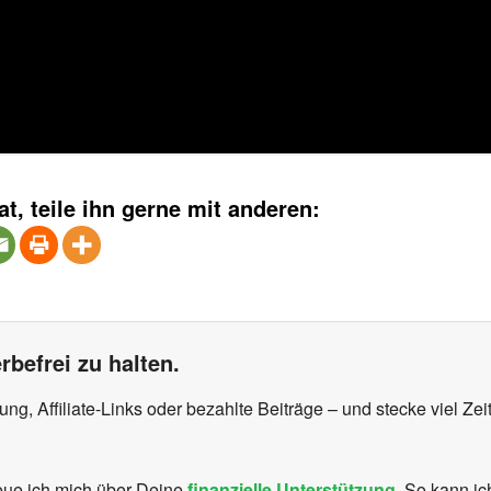
at, teile ihn gerne mit anderen:
rbefrei zu halten.
, Affiliate-Links oder bezahlte Beiträge – und stecke viel Zeit
reue ich mich über Deine
finanzielle Unterstützung
. So kann i