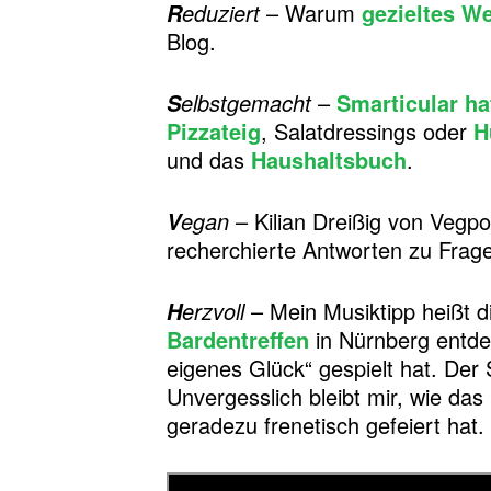
eduziert
– Warum
gezieltes W
R
Blog.
elbstgemacht
–
Smarticular h
S
Pizzateig
, Salatdressings oder
H
und das
Haushaltsbuch
.
egan
– Kilian Dreißig von Vegpo
V
recherchierte Antworten zu Frag
erzvoll
– Mein Musiktipp heißt 
H
Bardentreffen
in Nürnberg entde
eigenes Glück“ gespielt hat. De
Unvergesslich bleibt mir, wie da
geradezu frenetisch gefeiert hat.