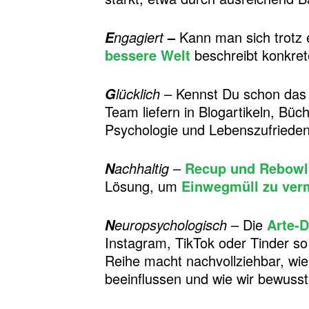
ngagiert
–
Kann man sich trotz e
E
bessere Welt
beschreibt konkrete
lücklich
– Kennst Du schon da
G
Team liefern in Blogartikeln, Bü
Psychologie und Lebenszufriede
achhaltig
–
Recup und Rebowl
N
Lösung, um
Einwegmüll zu ver
europsychologisch
– Die
Arte-
N
Instagram, TikTok oder Tinder so
Reihe macht nachvollziehbar, wi
beeinflussen und wie wir bewuss