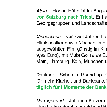
lpin
– Florian Höhn ist im Augus
A
von Salzburg nach Triest
. Er h
Gebirgsgruppen und Landschafts
ineastisch
– vor zwei Jahren ha
C
Filmklassiker sowie Nischenfilme 
ausgewählten Film günstig im Kin
9,99 Euro), mit Mubi Go 19,99 Eu
Main, Hamburg, Köln, München und
D
ankbar – Schon im Round-up-
für mehr Klarheit und Dankbarkeit
täglich fünf Momente der Dank
armgesund
– Johanna Katzera z
D
stärkt, etwa durch ausreichend Ba