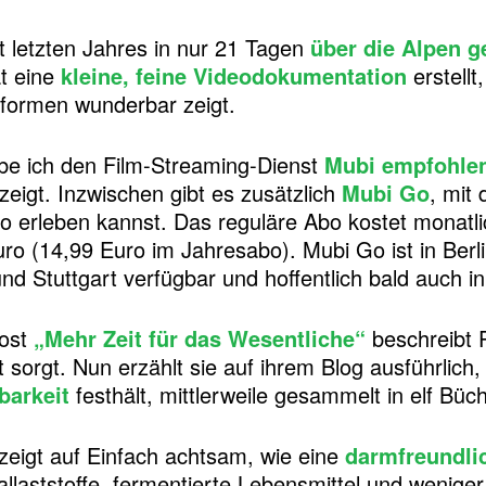
t letzten Jahres in nur 21 Tagen
über die Alpen 
at eine
kleine, feine Videodokumentation
erstellt
formen wunderbar zeigt.
be ich den Film-Streaming-Dienst
Mubi empfohle
zeigt. Inzwischen gibt es zusätzlich
Mubi Go
, mit
o erleben kannst. Das reguläre Abo kostet monatl
ro (14,99 Euro im Jahresabo). Mubi Go ist in Berli
 Stuttgart verfügbar und hoffentlich bald auch i
Post
„Mehr Zeit für das Wesentliche“
beschreibt P
 sorgt. Nun erzählt sie auf ihrem Blog ausführlich,
barkeit
festhält, mittlerweile gesammelt in elf Büch
eigt auf Einfach achtsam, wie eine
darmfreundli
llaststoffe, fermentierte Lebensmittel und weniger