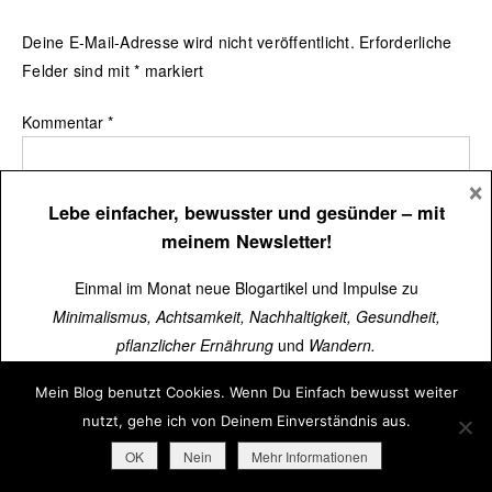
Deine E-Mail-Adresse wird nicht veröffentlicht.
Erforderliche
Felder sind mit
*
markiert
Kommentar
*
×
Lebe einfacher, bewusster und gesünder
– mit
meinem Newsletter!
Einmal im Monat neue Blogartikel und Impulse zu
Minimalismus, Achtsamkeit, Nachhaltigkeit, Gesundheit,
pflanzlicher Ernährung
und
Wandern.
Mein Blog benutzt Cookies. Wenn Du Einfach bewusst weiter
Über
15.000 Menschen
lesen schon mit.
Name
*
nutzt, gehe ich von Deinem Einverständnis aus.
Jetzt kostenlos abonnieren
➜
OK
Nein
Mehr Informationen