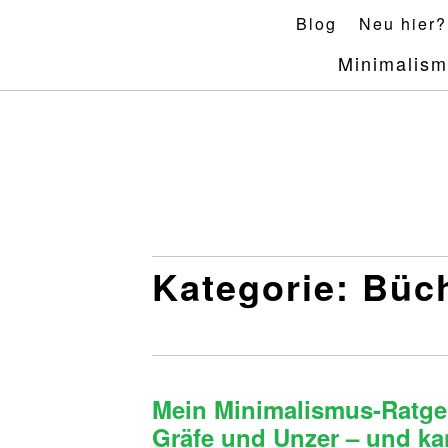
Skip
Blog
Neu hier?
to
Minimalis
content
Kategorie:
Büc
Mein Minimalismus-Ratgeb
Gräfe und Unzer – und ka