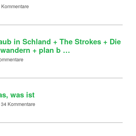
77 Kommentare
ub in Schland + The Strokes + Die
rawandern + plan b …
 Kommentare
s, was ist
 - 34 Kommentare