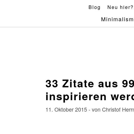
Skip
Blog
Neu hier?
to
Minimalis
content
33 Zitate aus 9
inspirieren we
11. Oktober 2015 - von Christof He