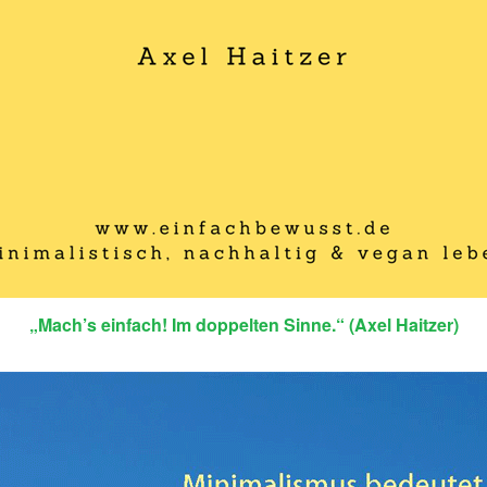
„Mach’s einfach! Im doppelten Sinne.“ (Axel Haitzer)