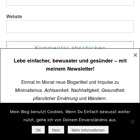
Website
×
Lebe einfacher, bewusster und gesünder
– mit
meinem Newsletter!
Einmal im Monat neue Blogartikel und Impulse zu
Meine 11 Bücher und E-Books
Minimalismus, Achtsamkeit, Nachhaltigkeit, Gesundheit,
pflanzlicher Ernährung
und
Wandern.
Mein Blog benutzt Cookies. Wenn Du Einfach bewusst weiter
Über
15.000 Menschen
lesen schon mit.
nutzt, gehe ich von Deinem Einverständnis aus.
Jetzt kostenlos abonnieren
➜
OK
Nein
Mehr Informationen